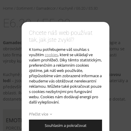
Home
/
Sortiment
/
Gamadecor
/
Kuchyně
/ E6.20 / E5.30
E6.20 / E5.30
Chcete náš web používat
tak, jak jste zvyklí?
Gamadecor
, to je soustředění nejpokrokovější technologie a
obrovského lidského fundovaného potencionálu. Díky tomu se
K tomu potřebujeme váš souhlas s
tato firma během několika let stala špičkou nejen v oblasti
využitím
cookies
, které se ukládají ve
vašem prohlížeči. Díky těmto statistickým,
výroby kuchyní.
preferenčním a reklamním cookies
zjistíme, jak náš web používáte,
Kuchyně prezentované pod řadou
Emotions jsou vlajkovou
přizpůsobíme vám zobrazené informace a
lodí
– jsou zde uplatněné ty nejmodernější postupy, materiály a
nebudeme vás obtěžovat nerelevantní
reklamou. Můžete také pokračovat pouze
především bohaté zkušenosti odborníků z této
s cookies nezbytnými pro fungování
oblasti. Rozhodnete-li se pro kuchyň z řady Emotions,
webu. Cookies nám dodávají energii pro
dostanete to nejlepší, co dnes v oblasti kuchyní můžete dostat.
další vylepšování.
Přečíst více
EMOTIONS
Souhlasím a pokračovat
PORCELANOSA Grupo