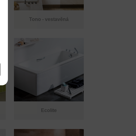
Tono - vestavěná
Ecolite