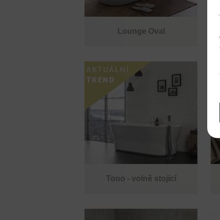
Lounge Oval
Tono - volně stojící