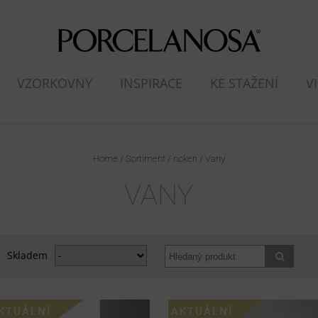
VZORKOVNY
INSPIRACE
KE STAŽENÍ
V
Home
/
Sortiment
/
noken
/ Vany
VANY
Skladem