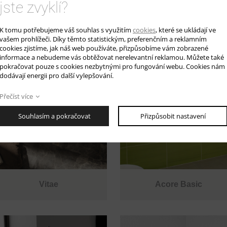
jste zvyklí?
K tomu potřebujeme váš souhlas s využitím
cookies
, které se ukládají ve
Lounge Square
Pure Line
vašem prohlížeči. Díky těmto statistickým, preferenčním a reklamním
cookies zjistíme, jak náš web používáte, přizpůsobíme vám zobrazené
informace a nebudeme vás obtěžovat nerelevantní reklamou. Můžete také
pokračovat pouze s cookies nezbytnými pro fungování webu. Cookies nám
dodávají energii pro další vylepšování.
Přečíst více
Souhlasím a pokračovat
Přizpůsobit nastavení
Vitae
Acore Basic