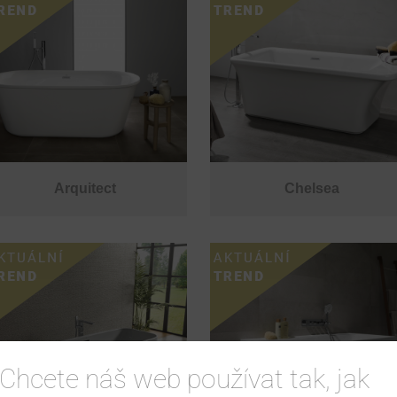
Arquitect
Chelsea
Chcete náš web používat tak, jak