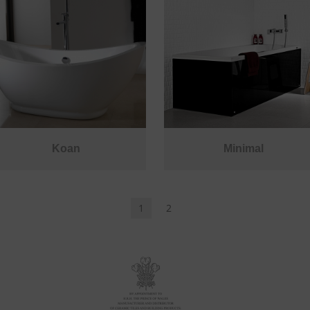
Koan
Minimal
1
2