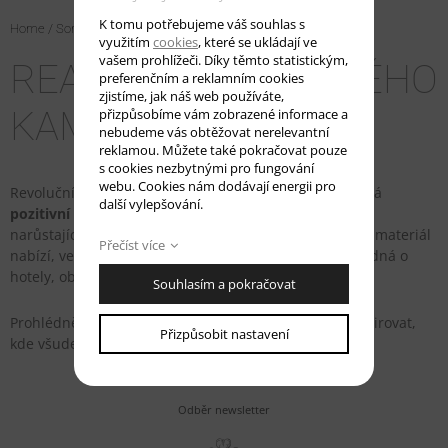
K tomu potřebujeme váš souhlas s
Home
/
Sortiment
/
KRION
/
Krion
/
Novinka K-Life
/ Realizace
využitím
cookies
, které se ukládají ve
vašem prohlížeči. Díky těmto statistickým,
REALIZACE Z UMĚLÉHO
preferenčním a reklamním cookies
zjistíme, jak náš web používáte,
KAMENE K-LIFE
přizpůsobíme vám zobrazené informace a
nebudeme vás obtěžovat nerelevantní
reklamou. Můžete také pokračovat pouze
s cookies nezbytnými pro fungování
webu. Cookies nám dodávají energii pro
Revolučnímu
K-Life
se již od svého představení dostává
další vylepšování.
pozitivní zpětné vazby
a investoři, architekti i klienti s
narůstající oblibou
využívají přidané hodnoty
, kterou materiál
Přečíst více
nabízí, ve svých projektech po celém světě, ať už se jedná o
hotely, obchody či privátní prostory.
Souhlasím a pokračovat
Prohlédněte si realizace v naší
galerii
a nechte se inspirovat,
Přizpůsobit nastavení
kde všude se dá umělý kámen použít.
Odběr newsletter