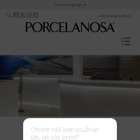
Choose language
info@designbath.cz
Chcete náš web používat
tak, jak jste zvyklí?