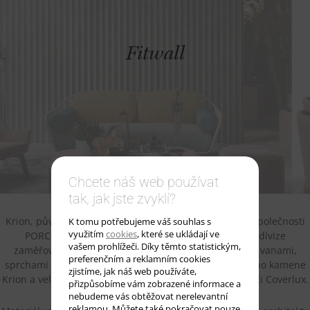
Fitwall
Chcete náš web používat
tak, jak jste zvyklí?
Krion, původně Systempool, je v pořadí čtvrtou divizí společnosti
K tomu potřebujeme váš souhlas s
využitím
cookies
, které se ukládají ve
PORCELANOSA Grupo. Zatímco v minulosti se tato divize
vašem prohlížeči. Díky těmto statistickým,
zaměřovala na celou škálu produktů v čele s vířivými vanami,
preferenčním a reklamním cookies
sprchami apod., nyní se specializuje na výrobu umělého kamene
zjistíme, jak náš web používáte,
Krion a velkoformátových dekorativních panelů Fitwall či Coverlux.
přizpůsobíme vám zobrazené informace a
nebudeme vás obtěžovat nerelevantní
reklamou. Můžete také pokračovat pouze