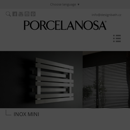
Choose language
info@designbath.cz
INOX MINI