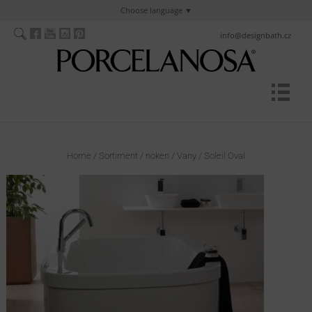
Choose language
info@designbath.cz
Home
/
Sortiment
/
noken
/
Vany
/
Soleil Oval