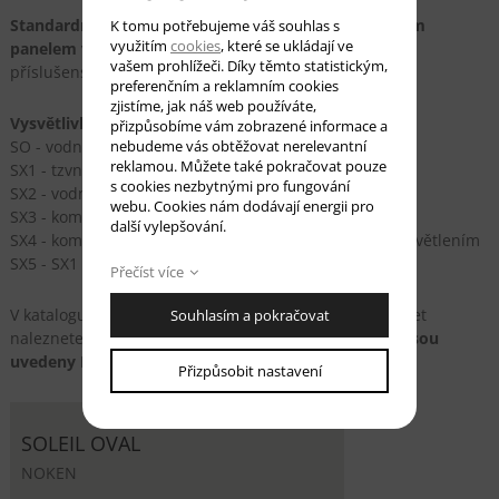
Standardní oválná oboustranná vana s odnímatelným
K tomu potřebujeme váš souhlas s
využitím
cookies
, které se ukládají ve
panelem vyrobená z akrylu.
Vanu je možné osadit
vašem prohlížeči. Díky těmto statistickým,
příslušenstvím dle nabídky v katalogu.
preferenčním a reklamním cookies
zjistíme, jak náš web používáte,
Vysvětlivky k nabídce:
přizpůsobíme vám zobrazené informace a
nebudeme vás obtěžovat nerelevantní
SO - vodní masáž s 6 -10 tryskami
reklamou. Můžete také pokračovat pouze
SX1 - tzvn. perlička s 8 - 22 vzduchovými tryskami
s cookies nezbytnými pro fungování
SX2 - vodní masáž s 8 - 15 miniaturními tryskami
webu. Cookies nám dodávají energii pro
SX3 - kombinace SX1 a SX2
další vylepšování.
SX4 - kombinace SX1 a SX2 s 8 - 15 LED zapuštěným osvětlením
SX5 - SX1 s 8 - 15 LED zapuštěným osvětlením
Přečíst více
V katalogu, který si můžete stáhnout, nebo jen prohlížet
Souhlasím a pokračovat
naleznete veškeré informace k této vaně.
V katalogu jsou
uvedeny MOC bez DPH v Eurech.
Přizpůsobit nastavení
SOLEIL OVAL
NOKEN