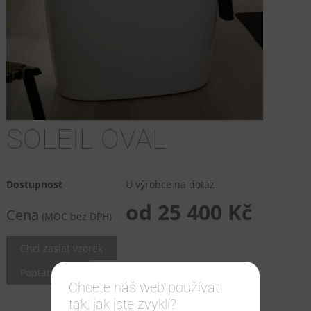
SOLEIL OVAL
Dostupnost
U výrobce na dotaz
od 25 400 Kč
Cena
(MOC bez DPH)
Chci zaslat vzorek
Poptat cenu
Chcete náš web používat
tak, jak jste zvyklí?