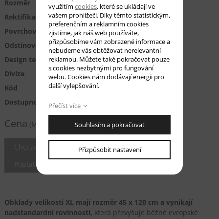
Rozměr
45 x 120 cm
využitím
cookies
, které se ukládají ve
vašem prohlížeči. Díky těmto statistickým,
Rektifikace
Rektifikované
preferenčním a reklamním cookies
Povrchová úprava
Mat
zjistíme, jak náš web používáte,
přizpůsobíme vám zobrazené informace a
Odstínovost
V3-velké odchylky
nebudeme vás obtěžovat nerelevantní
Design textur
reklamou. Můžete také pokračovat pouze
Kámen
s cookies nezbytnými pro fungování
Divize
Porcelanosa
webu. Cookies nám dodávají energii pro
další vylepšování.
Kód
100239845
Dostupnost
U výrobce na dotaz
Přečíst více
1 990 Kč/m2
Cena
(MOC bez DPH)
Souhlasím a pokračovat
Chci zaslat vzorek
Přizpůsobit nastavení
Poptat cenu
Obklady velikosti XL mají rozměr 45 x 120 cm a vynikají
nadstandardní rovinností,
která převyšuje běžné evropské