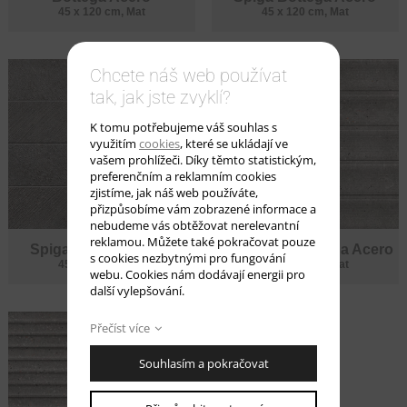
45 x 120 cm, Mat
45 x 120 cm, Mat
Chcete náš web používat
tak, jak jste zvyklí?
K tomu potřebujeme váš souhlas s
využitím
cookies
, které se ukládají ve
vašem prohlížeči. Díky těmto statistickým,
preferenčním a reklamním cookies
zjistíme, jak náš web používáte,
přizpůsobíme vám zobrazené informace a
nebudeme vás obtěžovat nerelevantní
reklamou. Můžete také pokračovat pouze
Spiga Bottega Acero
Diplomatic Bottega Acero
s cookies nezbytnými pro fungování
45 x 120 cm, Mat
45 x 120 cm, Mat
webu. Cookies nám dodávají energii pro
další vylepšování.
Přečíst více
Souhlasím a pokračovat