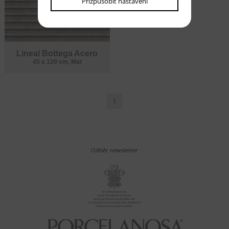
Přizpůsobit nastavení
Lineal Bottega Acero
45 x 120 cm, Mat
1
Odběr newsletter