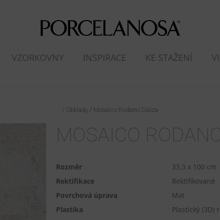
VZORKOVNY
INSPIRACE
KE STAŽENÍ
V
/
Obklady
/
Mosaico Rodano Caliza
MOSAICO RODANO
Rozměr
33,3 x 100 cm
Rektifikace
Rektifikované
Povrchová úprava
Mat
Plastika
Plastický (3D) r