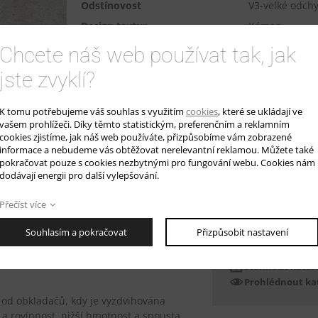
Odstínovost
V3-velké odchy
Design textur
Kámen
Divize
Porcelanosa
Chcete náš web používat tak, jak
Kód
100291976
jste zvyklí?
Dostupnost
U výrobce na 
1 990 
K tomu potřebujeme váš souhlas s využitím
cookies
, které se ukládají ve
Cena
(MOC bez DPH)
vašem prohlížeči. Díky těmto statistickým, preferenčním a reklamním
cookies zjistíme, jak náš web používáte, přizpůsobíme vám zobrazené
informace a nebudeme vás obtěžovat nerelevantní reklamou. Můžete také
Chci zaslat vzorek
Poptat cenu
pokračovat pouze s cookies nezbytnými pro fungování webu. Cookies nám
dodávají energii pro další vylepšování.
Přečíst více
 33,3 x 100 cm. Obklady i přes svůj
innost a mnohonásobně překračující
GENERÁLNÍ KA
Souhlasím a pokračovat
Přizpůsobit nastavení
 z mála výrobců, dokáže v čase dodat
Porcelanosa
 kdy investor dodatečně požaduje
Stáhnout katal
Prohlédnout ka
 od obkladačů, kdy je vyzdvihována
a rovinnost, nižší hmotnost a spousta