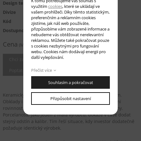
K tomu potřebujeme váš souhlas s
Design textur
Kámen
využitím
cookies
, které se ukládají ve
Divize
vašem prohlížeči. Díky těmto statistickým,
Porcelanosa
preferenčním a reklamním cookies
Kód
100291975
zjistíme, jak náš web používáte,
přizpůsobíme vám zobrazené informace a
Dostupnost
U výrobce na dotaz
nebudeme vás obtěžovat nerelevantní
1 990 Kč/m2
reklamou. Můžete také pokračovat pouze
Cena
(MOC bez DPH)
s cookies nezbytnými pro fungování
webu. Cookies nám dodávají energii pro
další vylepšování.
Chci zaslat vzorek
Poptat cenu
Přečíst více
Souhlasím a pokračovat
Keramický rektifikovaný obklad o rozměru 33,3 x 100 cm.
Přizpůsobit nastavení
Obklady i přes svůj větší rozměr vykazují nadstandardní
rovinnost a mnohonásobně překračující evropské normy.
Porcelanosa, jako jeden z mála výrobců, dokáže v čase dodat
stejný odstín a kalibr. Tím řeší situace, kdy investor dodatečně
požaduje identický výrobek.