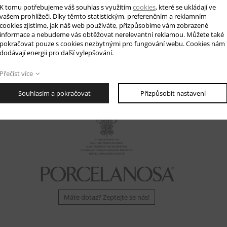
Chci zaslat vzorek
Poptat cenu
K tomu potřebujeme váš souhlas s využitím
cookies
, které se ukládají ve
vašem prohlížeči. Díky těmto statistickým, preferenčním a reklamním
cookies zjistíme, jak náš web používáte, přizpůsobíme vám zobrazené
informace a nebudeme vás obtěžovat nerelevantní reklamou. Můžete také
pokračovat pouze s cookies nezbytnými pro fungování webu. Cookies nám
dodávají energii pro další vylepšování.
Přečíst více
Souhlasím a pokračovat
Přizpůsobit nastavení
Máte dotaz? Zeptejte se nás!