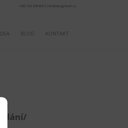
+420 724 338 850
info@designbath.cz
IDEA
BLOG
KONTAKT
dotaz
ádání/