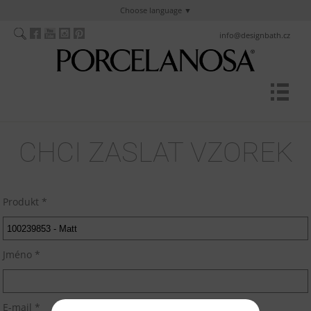
Choose language
info@designbath.cz
CHCI ZASLAT VZOREK
Produkt *
Jméno *
E-mail *