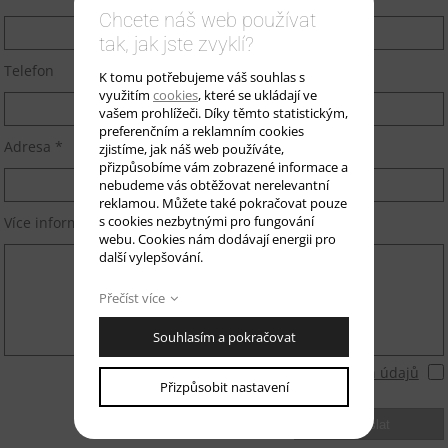
Chcete náš web používat
tak, jak jste zvyklí?
Telefon
K tomu potřebujeme váš souhlas s
využitím
cookies
, které se ukládají ve
vašem prohlížeči. Díky těmto statistickým,
preferenčním a reklamním cookies
Adresa *
zjistíme, jak náš web používáte,
přizpůsobíme vám zobrazené informace a
nebudeme vás obtěžovat nerelevantní
reklamou. Můžete také pokračovat pouze
s cookies nezbytnými pro fungování
Více informací *
webu. Cookies nám dodávají energii pro
další vylepšování.
Přečíst více
Souhlasím a pokračovat
Souhlasím se zásadami ochrany
osobních údajů
Přizpůsobit nastavení
odeslat