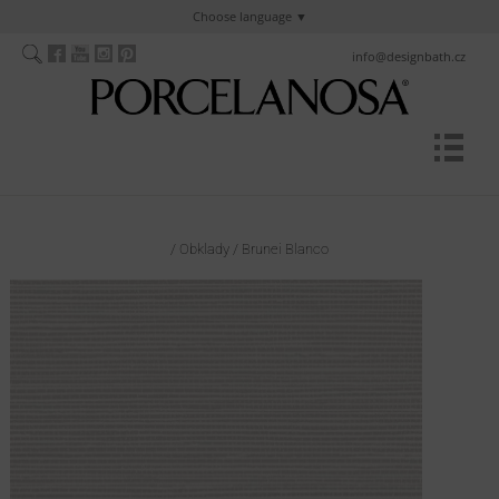
Choose language
info@designbath.cz
/
Obklady
/
Brunei Blanco